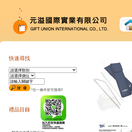
快速尋找
*任一條件皆可搜尋!!
禮品目錄