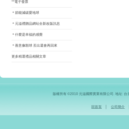
**電子發票
＊節能減碳愛地球
＊元溢禮贈品網站全新改版訊息
＊什麼是幸福的感覺
＊善意像顆球 丟出還會再回來
更多精選禮品相關文章
版權所有 ©2010 元溢國際實業有限公司. 地址: 台北市內
回首頁
│
公司簡介