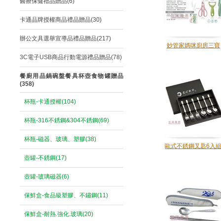
醫療保健禮品贈品(6)
卡通品牌授權商品禮品贈品(30)
辦公文具選舉宣導品禮品贈品(217)
妙管家媽咪廚房三寶
3C電子USB商品行動電源禮品贈品(78)
餐廚用品鍋碗盤餐具杯壺食物罐贈品
(358)
杯瓶-卡通授權(104)
杯瓶-316不銹鋼&304不銹鋼(69)
杯瓶-磁器、玻璃、塑膠(38)
歐式不銹鋼叉匙6入
壺罐-不銹鋼(17)
壺罐-玻璃磁器(6)
保鮮盒-食品級塑膠、不鏽鋼(11)
保鮮盒-耐熱.強化.玻璃(20)