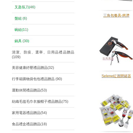
叉匙筷刀(46)
三角包餐具-慈濟
盤組 (6)
碗組(11)
鍋具 (30)
清潔、防疫、選舉、日用品禮品贈品
(109)
美容健康紓壓禮品贈品(32)
Selene紅酒開罐器
行李箱購物袋包包禮品贈品 (90)
運動休閒禮品贈品(53)
紡織毛毯毛巾衣服帽子禮品贈品(75)
家用電器禮品贈品(54)
食品禮盒禮品贈品(18)