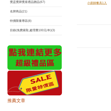
獎盃獎牌獎座禮品贈品(67)
小廚師餐具1入
名牌商品(21)
特價限量專區(8)
目錄(免費索取,處理費100元/本)(3)
推薦文章