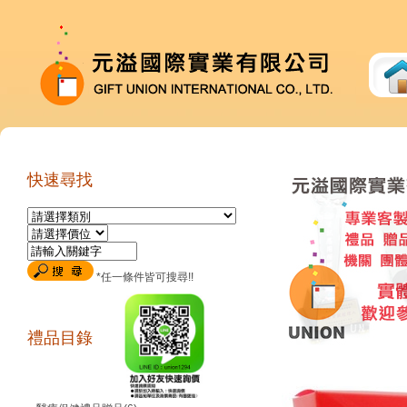
快速尋找
*任一條件皆可搜尋!!
禮品目錄