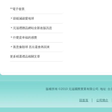
**電子發票
＊節能減碳愛地球
＊元溢禮贈品網站全新改版訊息
＊什麼是幸福的感覺
＊善意像顆球 丟出還會再回來
更多精選禮品相關文章
版權所有 ©2010 元溢國際實業有限公司. 地址: 台北市內
回首頁
│
公司簡介