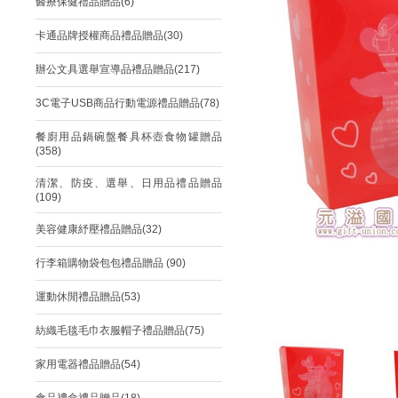
醫療保健禮品贈品(6)
卡通品牌授權商品禮品贈品(30)
辦公文具選舉宣導品禮品贈品(217)
3C電子USB商品行動電源禮品贈品(78)
餐廚用品鍋碗盤餐具杯壺食物罐贈品
(358)
清潔、防疫、選舉、日用品禮品贈品
(109)
美容健康紓壓禮品贈品(32)
行李箱購物袋包包禮品贈品 (90)
運動休閒禮品贈品(53)
紡織毛毯毛巾衣服帽子禮品贈品(75)
家用電器禮品贈品(54)