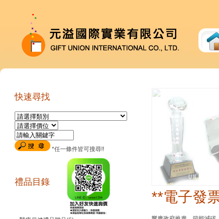
快速尋找
*任一條件皆可搜尋!!
禮品目錄
**電子發
響應政府推廣，節能減碳