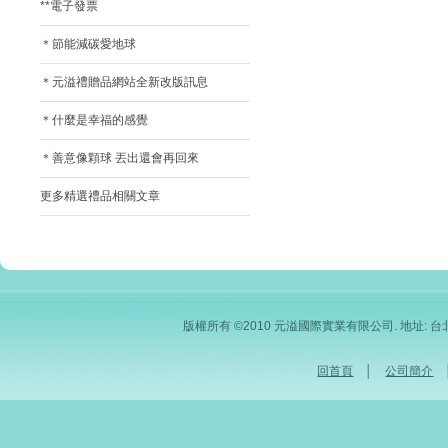
**電子發票
＊節能減碳愛地球
＊元溢禮贈品網站全新改版訊息
＊什麼是幸福的感覺
＊善意像顆球 丟出還會再回來
更多精選禮品相關文章
版權所有 ©2010 元溢國際實業有限公司. 地址: 台北市內
回首頁
│
公司簡介