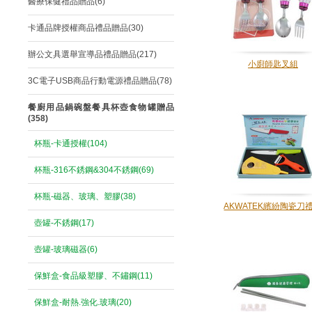
醫療保健禮品贈品(6)
卡通品牌授權商品禮品贈品(30)
辦公文具選舉宣導品禮品贈品(217)
小廚師匙叉組
3C電子USB商品行動電源禮品贈品(78)
餐廚用品鍋碗盤餐具杯壺食物罐贈品
(358)
杯瓶-卡通授權(104)
杯瓶-316不銹鋼&304不銹鋼(69)
杯瓶-磁器、玻璃、塑膠(38)
AKWATEK繽紛陶瓷刀
壺罐-不銹鋼(17)
壺罐-玻璃磁器(6)
保鮮盒-食品級塑膠、不鏽鋼(11)
保鮮盒-耐熱.強化.玻璃(20)