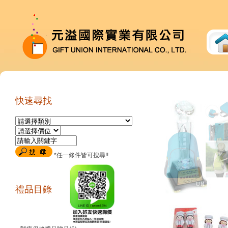
快速尋找
*任一條件皆可搜尋!!
禮品目錄