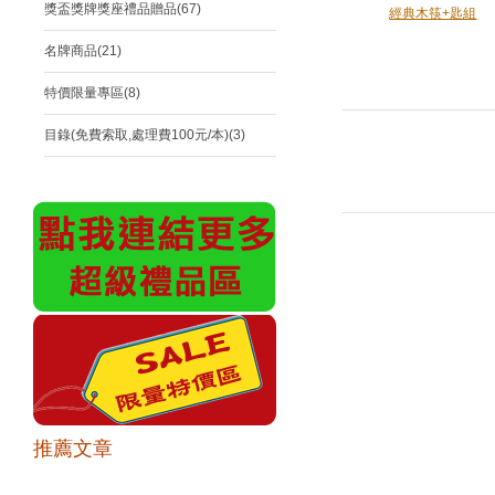
獎盃獎牌獎座禮品贈品(67)
經典木筷+匙組
名牌商品(21)
特價限量專區(8)
目錄(免費索取,處理費100元/本)(3)
推薦文章