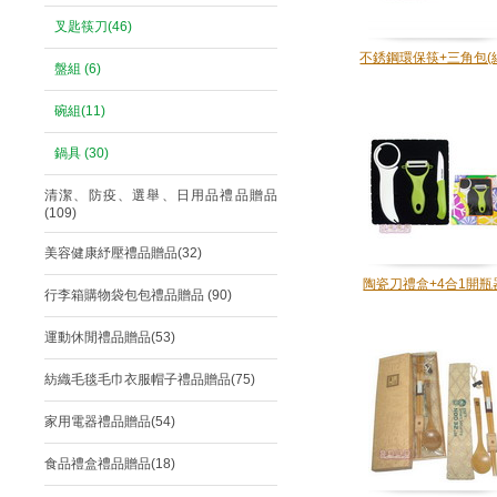
叉匙筷刀(46)
不銹鋼環保筷+三角包(
盤組 (6)
碗組(11)
鍋具 (30)
清潔、防疫、選舉、日用品禮品贈品
(109)
美容健康紓壓禮品贈品(32)
陶瓷刀禮盒+4合1開瓶
行李箱購物袋包包禮品贈品 (90)
運動休閒禮品贈品(53)
紡織毛毯毛巾衣服帽子禮品贈品(75)
家用電器禮品贈品(54)
食品禮盒禮品贈品(18)