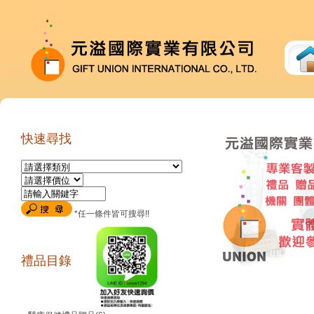
快速尋找
*任一條件皆可搜尋!!
禮品目錄