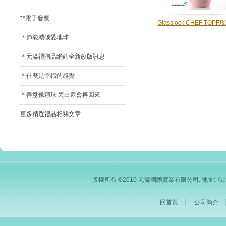
**電子發票
Glasslock CHEF TOP
＊節能減碳愛地球
＊元溢禮贈品網站全新改版訊息
＊什麼是幸福的感覺
＊善意像顆球 丟出還會再回來
更多精選禮品相關文章
版權所有 ©2010 元溢國際實業有限公司. 地址: 台北市內
回首頁
│
公司簡介