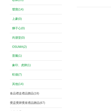
歌林(15)
聲寶(14)
上豪(0)
獅子心(0)
尚朋堂(0)
OSUMA(2)
普騰(1)
象印、虎牌(1)
旺德(7)
其他(14)
食品禮盒禮品贈品(18)
獎盃獎牌獎座禮品贈品(67)