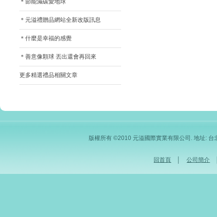
＊節能減碳愛地球
＊元溢禮贈品網站全新改版訊息
＊什麼是幸福的感覺
＊善意像顆球 丟出還會再回來
更多精選禮品相關文章
版權所有 ©2010 元溢國際實業有限公司. 地址: 台北市內
回首頁
│
公司簡介