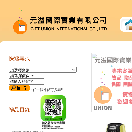
快速尋找
*任一條件皆可搜尋!!
禮品目錄