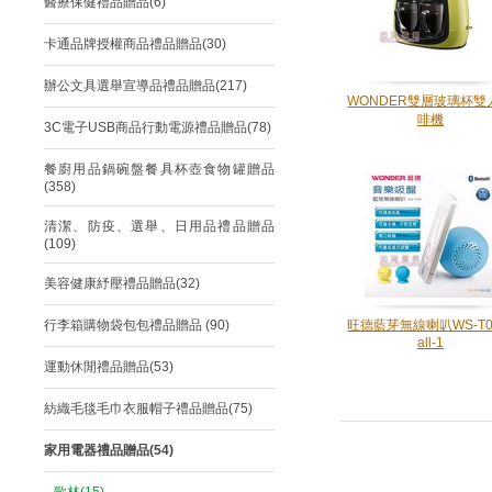
醫療保健禮品贈品(6)
卡通品牌授權商品禮品贈品(30)
辦公文具選舉宣導品禮品贈品(217)
WONDER雙層玻璃杯雙
啡機
3C電子USB商品行動電源禮品贈品(78)
餐廚用品鍋碗盤餐具杯壺食物罐贈品
(358)
清潔、防疫、選舉、日用品禮品贈品
(109)
美容健康紓壓禮品贈品(32)
行李箱購物袋包包禮品贈品 (90)
旺德藍芽無線喇叭WS-T0
all-1
運動休閒禮品贈品(53)
紡織毛毯毛巾衣服帽子禮品贈品(75)
家用電器禮品贈品(54)