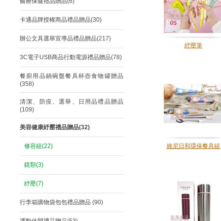
醫療保健禮品贈品(6)
卡通品牌授權商品禮品贈品(30)
辦公文具選舉宣導品禮品贈品(217)
紓壓筆
3C電子USB商品行動電源禮品贈品(78)
餐廚用品鍋碗盤餐具杯壺食物罐贈品
(358)
清潔、防疫、選舉、日用品禮品贈品
(109)
美容健康紓壓禮品贈品(32)
修容組(22)
維尼日和環保餐具組
鏡類(3)
紓壓(7)
行李箱購物袋包包禮品贈品 (90)