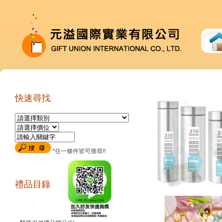
快速尋找
*任一條件皆可搜尋!!
禮品目錄