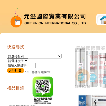
快速尋找
*任一條件皆可搜尋!!
禮品目錄