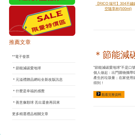
【RICO 瑞可】304不
空隨享杯(500ml)
推薦文章
＊節能減
**電子發票
"節能減碳愛地球"不是口
＊節能減碳愛地球
個人做起：出門購物攜帶
產生的垃圾量；在家使用
＊元溢禮贈品網站全新改版訊息
得到！
＊什麼是幸福的感覺
觀看完整資料
＊善意像顆球 丟出還會再回來
更多精選禮品相關文章