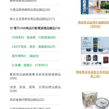
醫療保健禮品贈品(6)
卡通品牌授權商品禮品贈品(30)
辦公文具選舉宣導品禮品贈品(217)
弗南希諾玻璃不鏽鋼調
(300ml)
3C電子USB商品行動電源禮品贈品(78)
USB系列、隨身碟、行動電源(40)
LED手電筒、燈具、萬國插頭(25)
萬年曆時計、鐘錶(5)
計算機、體重計、行李秤(7)
弗南希諾保溫瓶分享杯套
餐廚用品鍋碗盤餐具杯壺食物罐贈品
瓶三杯)
(358)
清潔、防疫、選舉、日用品禮品贈品
(109)
美容健康紓壓禮品贈品(32)