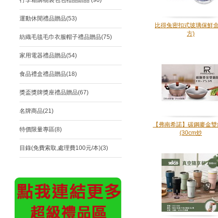
行李箱購物袋包包禮品贈品 (90)
運動休閒禮品贈品(53)
比得兔密扣式玻璃保鮮盒
方)
紡織毛毯毛巾衣服帽子禮品贈品(75)
家用電器禮品贈品(54)
食品禮盒禮品贈品(18)
獎盃獎牌獎座禮品贈品(67)
名牌商品(21)
【弗南希諾】碳鋼麥金雙
特價限量專區(8)
(30cm炒
目錄(免費索取,處理費100元/本)(3)