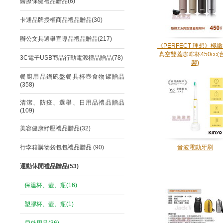
醫療保健禮品贈品(6)
卡通品牌授權商品禮品贈品(30)
辦公文具選舉宣導品禮品贈品(217)
《PERFECT 理想》極緻
真空雙蓋咖啡杯450cc(
3C電子USB商品行動電源禮品贈品(78)
製)
餐廚用品鍋碗盤餐具杯壺食物罐贈品
(358)
清潔、防疫、選舉、日用品禮品贈品
(109)
美容健康紓壓禮品贈品(32)
行李箱購物袋包包禮品贈品 (90)
音波電動牙刷
運動休閒禮品贈品(53)
保溫杯、壺、瓶(16)
塑膠杯、壺、瓶(1)