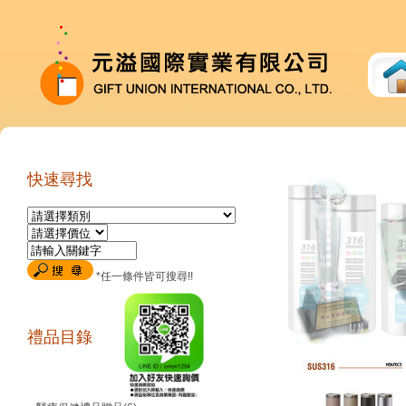
快速尋找
*任一條件皆可搜尋!!
禮品目錄