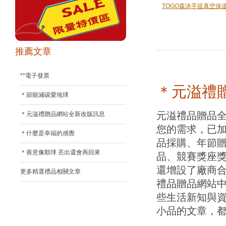
TOGO森沐手提真空保
推薦文章
**電子發票
＊元溢禮
＊節能減碳愛地球
元溢禮品贈品全
＊元溢禮贈品網站全新改版訊息
您的需求，已
＊什麼是幸福的感覺
品採購、年節
＊善意像顆球 丟出還會再回來
品、競賽獎座獎
還增設了廠商合
更多精選禮品相關文章
禮品贈品網站
些生活新知與
小品的文章，