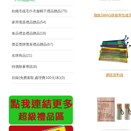
戶外用品(36)
紡織毛毯毛巾衣服帽子禮品贈品(75)
飛狼SWAG拼接率性後
家用電器禮品贈品(54)
食品禮盒禮品贈品(18)
獎盃獎牌獎座禮品贈品(67)
名牌商品(21)
特價限量專區(8)
網狀資料袋
目錄(免費索取,處理費100元/本)(3)